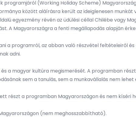
sták programjáról (Working Holiday Scheme) Magyarorszá
mánya között aláírásra került az ideiglenesen munkát vá
oldalú egyezmény révén az üdülési céllal Chilébe vagy Mag
lást. A Magyarországra a fenti megállapodás alapján érke
i a programról, az abban való részvétel feltételeiről és 
nak adni.
g és a magyar kultúra megismerését. A programban részt v
odásának sem a tanulás, sem a munkavállalás nem lehet e
m vett részt a programban Magyarországon és nem kíséri h
at Magyarországon (nem meghosszabbítható).