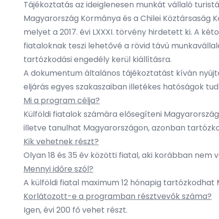
Tájékoztatás az ideiglenesen munkát vállaló turi
Magyarország Kormánya és a Chilei Köztársaság Kor
melyet a
2017. évi LXXXI. törvény
hirdetett ki. A két
fiataloknak teszi lehetővé a rövid távú munkaválla
tartózkodási engedély kerül kiállításra.
A dokumentum általános tájékoztatást kíván nyújtan
eljárás egyes szakaszaiban illetékes hatóságok tud
Mi a program célja?
Külföldi fiatalok számára elősegíteni Magyarorszá
illetve tanulhat Magyarországon, azonban tartózk
Kik vehetnek részt?
Olyan 18 és 35 év közötti fiatal, aki korábban ne
Mennyi időre szól?
A külföldi fiatal maximum 12 hónapig tartózkodh
Korlátozott-e a programban résztvevők száma?
Igen, évi 200 fő vehet részt.