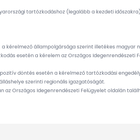
yarországi tartózkodáshoz (legalább a kezdeti időszakra
 - a kérelmező állampolgársága szerint illetékes magyar
dás esetén a kérelem az Országos Idegenrendészeti Fői
ozitív döntés esetén a kérelmező tartózkodási engedély 
álláshelye szerinti regionális igazgatóságát.
an az Országos Idegenrendészeti Felügyelet oldalán talá