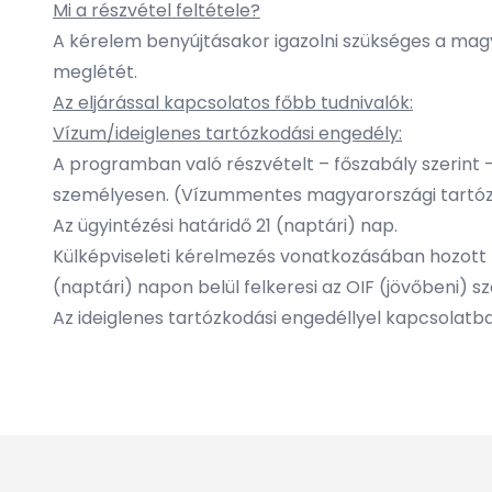
Mi a részvétel feltétele?
A kérelem benyújtásakor igazolni szükséges a mag
meglétét.
Az eljárással kapcsolatos főbb tudnivalók:
Vízum/ideiglenes tartózkodási engedély:
A programban való részvételt – főszabály szerint
személyesen. (Vízummentes magyarországi tartózko
Az ügyintézési határidő 21 (naptári) nap.
Külképviseleti kérelmezés vonatkozásában hozott p
(naptári) napon belül felkeresi az OIF (jövőbeni) sz
Az ideiglenes tartózkodási engedéllyel kapcsolatb