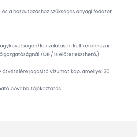
) és a hazautazáshoz szükséges anyagi fedezet
 nagykövetségen/konzulátuson kell kérelmezni
gazgatóságnál /OIF/ is előterjeszthető.)
átvételére jogosító vízumot kap, amellyel 30
lható bővebb tájékoztatás.