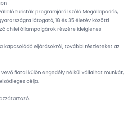
gon
llaló turisták programjáról szóló Megállapodás,
yarországra látogató, 18 és 35 életév közötti
ző chilei állampolgárok részére ideiglenes
a kapcsolódó eljárásokról, további részleteket az
evő fiatal külön engedély nélkül vállalhat munkát,
lsődleges célja.
ozzátartozó.