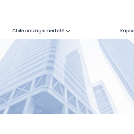
Chile országismertető
Kapcs