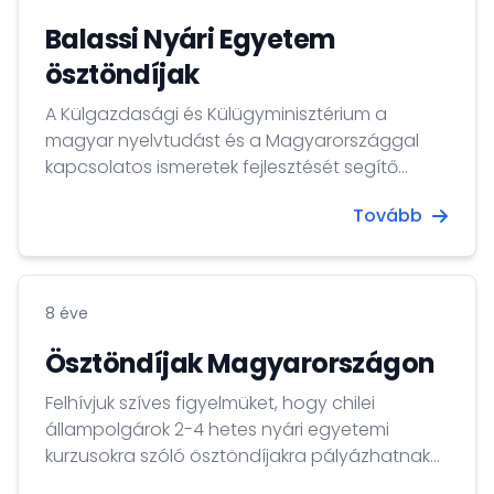
Balassi Nyári Egyetem
ösztöndíjak
A Külgazdasági és Külügyminisztérium a
magyar nyelvtudást és a Magyarországgal
kapcsolatos ismeretek fejlesztését segítő
Balassi Nyári Egyetem ösztöndíjat hirdet meg.
Tovább
8 éve
Ösztöndíjak Magyarországon
Felhívjuk szíves figyelmüket, hogy chilei
állampolgárok 2-4 hetes nyári egyetemi
kurzusokra szóló ösztöndíjakra pályázhatnak
Magyarországon.