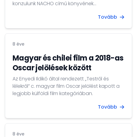
konzulunk NACHO című könyvének
bemutatójára. Nagykövetségünket Dr. Pólyi
Tovább
Csaba rendkívüli követ/konzul képviselte az
eseményen.
8 éve
Magyar és chilei film a 2018-as
Oscar jelölések között
Az Enyedi Ildikó által rendezett „Testről és
lélekről” c. magyar film Oscar jelölést kapott a
legjobb külföldi film kategóriában.
Tovább
8 éve