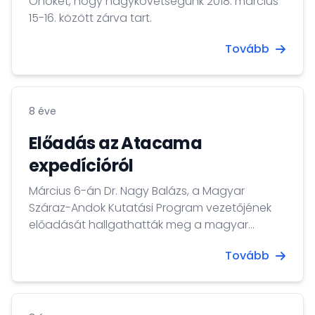
Önöket, hogy nagykövetségünk 2018. március
15-16. között zárva tart.
Tovább
8 éve
Előadás az Atacama
expedícióról
Március 6-án Dr. Nagy Balázs, a Magyar
Száraz-Andok Kutatási Program vezetőjének
előadását hallgathatták meg a magyar
kolónia tagjai nagykövetségünkön.
Tovább