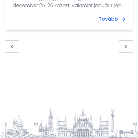
december 25-26 között, valamint január 1-jén
zárva tart.
Tovább
« Previous
Next 