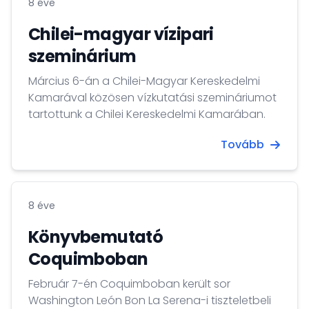
8 éve
Chilei-magyar vízipari
szeminárium
Március 6-án a Chilei-Magyar Kereskedelmi
Kamarával közösen vízkutatási szemináriumot
tartottunk a Chilei Kereskedelmi Kamarában.
Tovább
8 éve
Könyvbemutató
Coquimboban
Február 7-én Coquimboban került sor
Washington León Bon La Serena-i tiszteletbeli