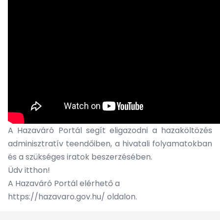
A Hazaváró Portál segít eligazodni a hazaköltözés
adminisztratív teendőiben, a hivatali folyamatokban
és a szükséges iratok beszerzésében.
Üdv itthon!
A Hazaváró Portál elérhető a
https://hazavaro.gov.hu/
oldalon.