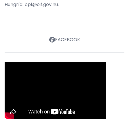
Hungría: bp1@oif.gov.hu.
FACEBOOK