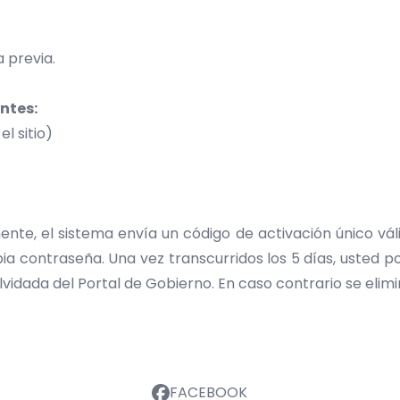
a previa.
entes:
l sitio)
nte, el sistema envía un código de activación único váli
opia contraseña. Una vez transcurridos los 5 días, usted p
lvidada del Portal de Gobierno. En caso contrario se elimi
FACEBOOK