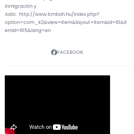
Inmigración y
Asilo:
http://www.bmbah.hu/index.php?
option=com_k2&view=item&layout=item&id=61&It
emid=815&lang=en
FACEBOOK